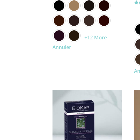
No
5.0
su
+12 More
Annuler
An