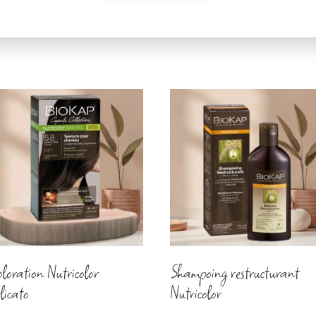
loration Nutricolor
Shampoing restructurant
licato
Nutricolor