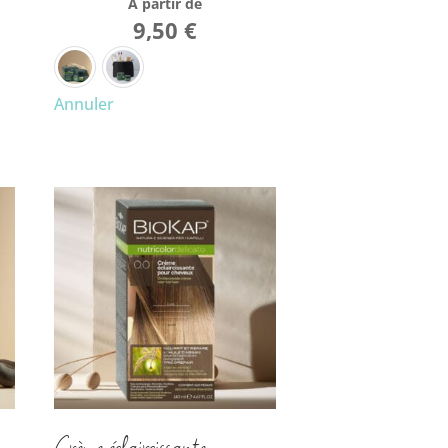
À partir de
9,50
€
Annuler
Crème éclaircissante