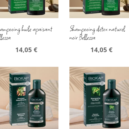
ampooing huile apaisant
Shampooing détox naturel
llezza
noir Bellezza
14,05
€
14,05
€