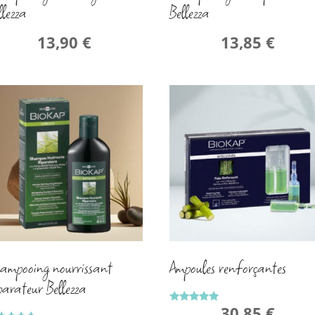
llezza
Bellezza
13,90
€
13,85
€
ampooing nourrissant
Ampoules renforçantes
parateur Bellezza
30,85
€
Note