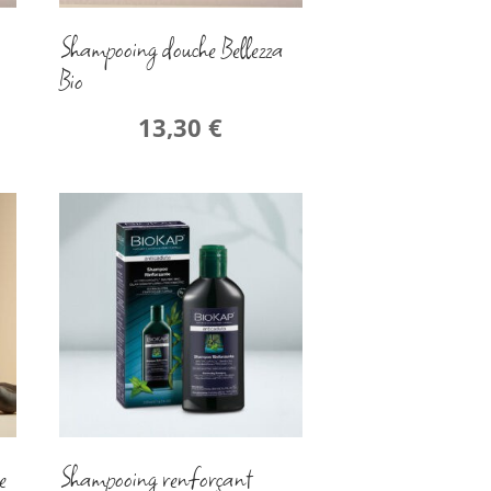
Shampooing douche Bellezza
Bio
13,30
€
e
Shampooing renforçant