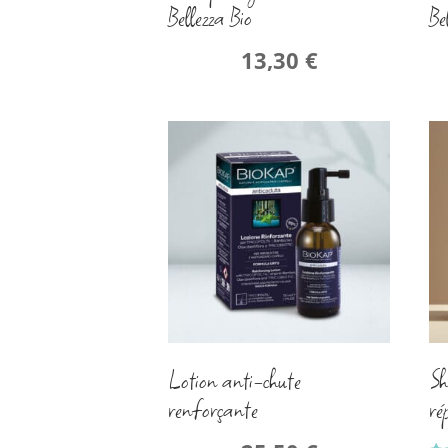
Bellezza Bio
Be
13,30
€
Lotion anti-chute
Sh
renforçante
ré