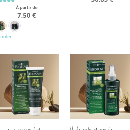
5.00
sur 5
te
À partir de
0
7,50
€
r 5
nuler
ume nourrissant et
Huile restructurante