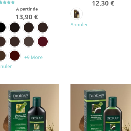
12,30
€
te
À partir de
0
13,90
€
r 5
Annuler
+9 More
nuler