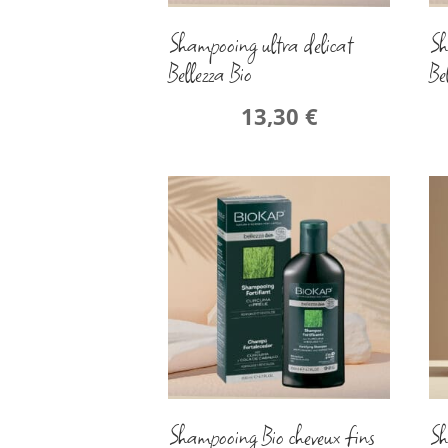
Shampooing ultra delicat
Sh
Bellezza Bio
Be
13,30
€
Shampooing Bio cheveux fins
Sh