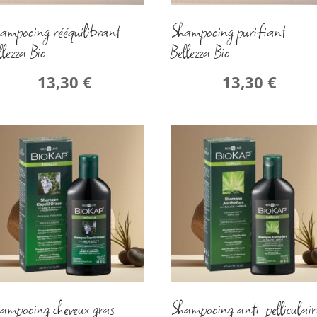
ampooing rééquilibrant
Shampooing purifiant
llezza Bio
Bellezza Bio
13,30
€
13,30
€
ampooing cheveux gras
Shampooing anti-pelliculair