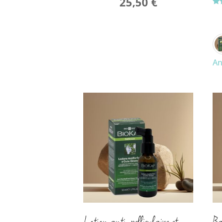
25,50
€
No
4.5
su
An
Lotion anti-pelliculaire et
Ba