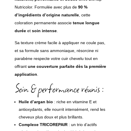
Nutricolor. Formulée avec plus de
90 %
YEUX
d’ingrédients d’origine naturelle
, cette
coloration permanente associe
tenue longue
LÈVRES
ANTI-CHUTE
MASCARA
durée
et
soin intense
.
TEINT
COLORATION VÉGÉTALE & HENNÉ
EYELINER
COLORATION NATURELLE
CRÈME MAIN BIO
CRAYON YEUX
BLUSH & BRONZER
Sa texture crème facile à appliquer ne coule pas,
PLASMA MARIN
SHAMPOOING & SOIN
SOIN COSMÉTIQUE
SOURCIL
BASE PRIMER
et sa formule sans ammoniaque, résorcine ni
COMPLÉMENT ALIMENTAIRE
DÉMAQUILLANT ET NETTOYANT BIO
OMBRE À PAUPIÈRES
SPRAY RETOUCHE
CORRECTEUR
parabène respecte votre cuir chevelu tout en
SANTÉ DES CHEVEUX
ACIDE HYALURONIQUE
COIFFANT
FOND DE TEINT ET BB CRÈME
offrant
une couverture parfaite dès la première
SOIN COSMÉTIQUE
ACCESSOIRES
HIGHLIGHTER
application
.
ACIDE HYALURONIQUE
COLLECTION TWIST & GO
POUDRE DE TEINT
Soin & performance réunis :
SOIN AU SILICIUM
COLLECTION LONG LASTING
SANTÉ DE LA PROSTATE
COLLECTION HYALUR-ON
Huile d’argan bio
: riche en vitamine E et
TROUSSE DÉCOUVERTE
antioxydants, elle nourrit intensément, rend les
cheveux plus doux et plus brillants.
Complexe TRICOREPAIR
: un trio d’actifs