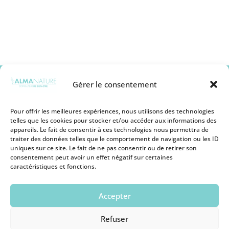
Gérer le consentement
Pour offrir les meilleures expériences, nous utilisons des technologies
telles que les cookies pour stocker et/ou accéder aux informations des
appareils. Le fait de consentir à ces technologies nous permettra de
Mentions légales
traiter des données telles que le comportement de navigation ou les ID
Conditions générales de vente
uniques sur ce site. Le fait de ne pas consentir ou de retirer son
Politique de remboursement
consentement peut avoir un effet négatif sur certaines
Politique de Protection des Cookies
caractéristiques et fonctions.
Politique de Protection des Données
Personnelles
Conditions d’utilisation
Accepter
Devenir revendeur
Nous contacter
Refuser