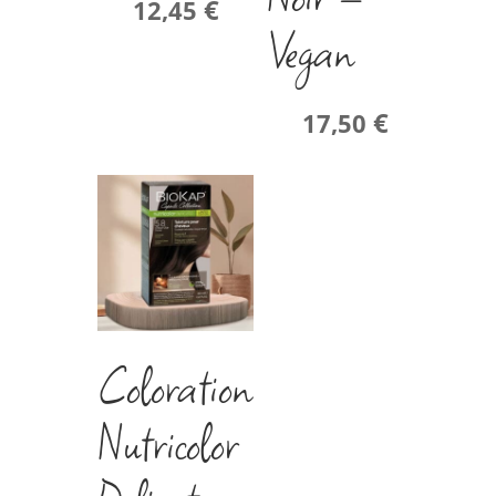
€
12,45
Vegan
€
17,50
Coloration
Nutricolor