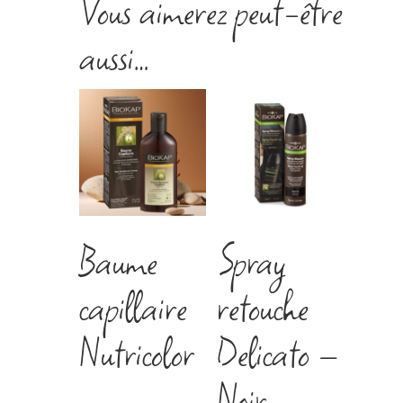
Vous aimerez peut-être
aussi…
Baume
Spray
capillaire
retouche
Nutricolor
Delicato –
Noir –