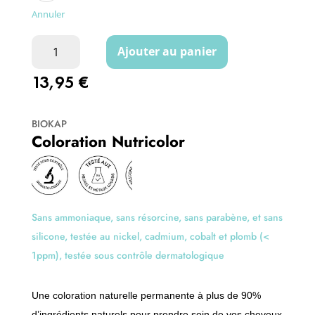
t
Annuler
i
quantité
v
Ajouter au panier
de
e
13,95
€
Coloration
:
Nutricolor
BIOKAP
Coloration Nutricolor
Sans ammoniaque, sans résorcine, sans parabène, et sans
silicone, testée au nickel, cadmium, cobalt et plomb (<
1ppm), testée sous contrôle dermatologique
Une coloration naturelle permanente à plus de 90%
d’ingrédients naturels pour prendre soin de vos cheveux