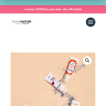
Livraison OFFERTE en point relais dès 49€ d’achat