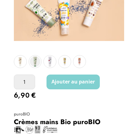
A
l
t
quantité
Ajouter au panier
e
de
r
6,90
€
Crèmes
n
mains
a
Bio
puroBIO
t
puroBIO
Crèmes mains Bio puroBIO
i
v