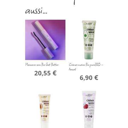
aussi…
Mascara soin Bio Get Better
Crèmes mains Bio puroBIO –
Avocat
€
20,55
€
6,90