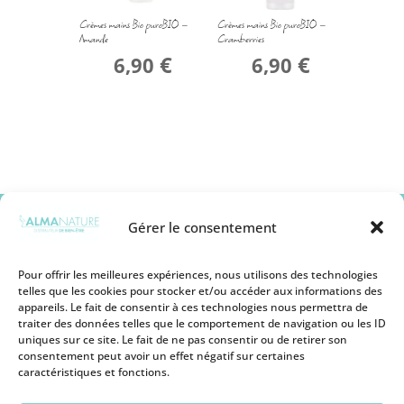
Crèmes mains Bio puroBIO –
Crèmes mains Bio puroBIO –
Amande
Cramberries
€
€
6,90
6,90
Gérer le consentement
Pour offrir les meilleures expériences, nous utilisons des technologies
telles que les cookies pour stocker et/ou accéder aux informations des
appareils. Le fait de consentir à ces technologies nous permettra de
Mentions légales
traiter des données telles que le comportement de navigation ou les ID
Conditions générales de vente
uniques sur ce site. Le fait de ne pas consentir ou de retirer son
Politique de remboursement
consentement peut avoir un effet négatif sur certaines
Politique de Protection des Cookies
caractéristiques et fonctions.
Politique de Protection des Données
Personnelles