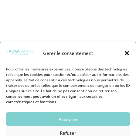
Gérer le consentement
Pour offrir les meilleures expériences, nous utilisons des technologies
telles que les cookies pour stocker et/ou accéder aux informations des
appareils. Le fait de consentir à ces technologies nous permettra de
Mentions légales
traiter des données telles que le comportement de navigation ou les ID
Conditions générales de vente
uniques sur ce site. Le fait de ne pas consentir ou de retirer son
Politique de remboursement
consentement peut avoir un effet négatif sur certaines
Politique de Protection des Cookies
caractéristiques et fonctions.
Politique de Protection des Données
Personnelles
Conditions d’utilisation
Accepter
Devenir revendeur
Nous contacter
Refuser