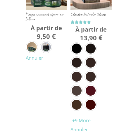
Masque nourrissant réparateur
Coloration Nutricolor Delicato
Bellezza
À partir de
À partir de
Note
5.00
€
9,50
€
sur 5
13,90
Annuler
+9 More
Annuler