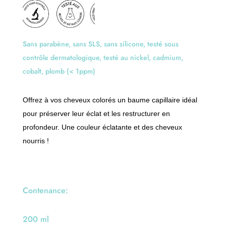
a
t
i
v
Sans parabène, sans SLS, sans silicone, testé sous
e
contrôle dermatologique, testé au nickel, cadmium,
:
cobalt, plomb (< 1ppm)
Offrez à vos cheveux colorés un baume capillaire idéal
pour préserver leur éclat et les restructurer en
profondeur. Une couleur éclatante et des cheveux
nourris !
Contenance:
200 ml