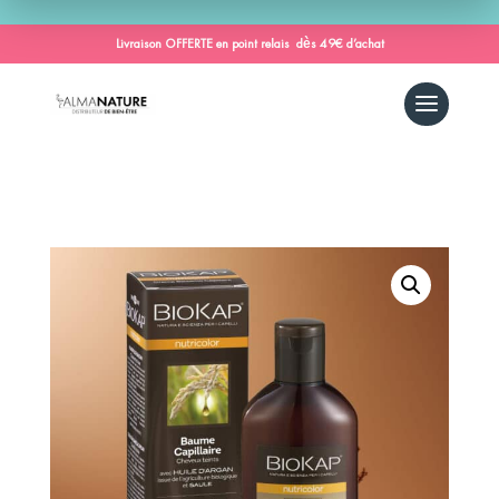
Livraison OFFERTE en point relais dès 49€ d’achat