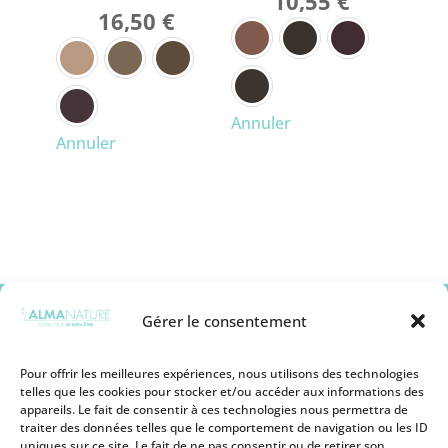
10,55
€
16,50
€
YEUX
LÈVRES
ANTI-CHUTE
MASCARA
Annuler
TEINT
COLORATION VÉGÉTALE & HENNÉ
EYELINER
Annuler
COLORATION NATURELLE
CRÈME MAIN BIO
CRAYON YEUX
BLUSH & BRONZER
PLASMA MARIN
SHAMPOOING & SOIN
SOIN COSMÉTIQUE
SOURCIL
BASE PRIMER
COMPLÉMENT ALIMENTAIRE
DÉMAQUILLANT ET NETTOYANT BIO
OMBRE À PAUPIÈRES
SPRAY RETOUCHE
CORRECTEUR
SANTÉ DES CHEVEUX
ACIDE HYALURONIQUE
COIFFANT
FOND DE TEINT ET BB CRÈME
SOIN COSMÉTIQUE
ACCESSOIRES
HIGHLIGHTER
ACIDE HYALURONIQUE
COLLECTION TWIST & GO
POUDRE DE TEINT
SOIN AU SILICIUM
Gérer le consentement
COLLECTION LONG LASTING
SANTÉ DE LA PROSTATE
COLLECTION HYALUR-ON
Pour offrir les meilleures expériences, nous utilisons des technologies
TROUSSE DÉCOUVERTE
telles que les cookies pour stocker et/ou accéder aux informations des
appareils. Le fait de consentir à ces technologies nous permettra de
Mentions légales
traiter des données telles que le comportement de navigation ou les ID
Conditions générales de vente
uniques sur ce site. Le fait de ne pas consentir ou de retirer son