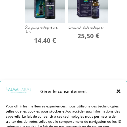
Shampooing renforçant anti-
Lotion anti-chute renforçante
chute
€
25,50
€
14,40
Gérer le consentement
Pour offrir les meilleures expériences, nous utilisons des technologies
telles que les cookies pour stocker et/ou accéder aux informations des
appareils. Le fait de consentir à ces technologies nous permettra de
Mentions légales
traiter des données telles que le comportement de navigation ou les ID
Conditions générales de vente
uniques sur ce site. Le fait de ne pas consentir ou de retirer son