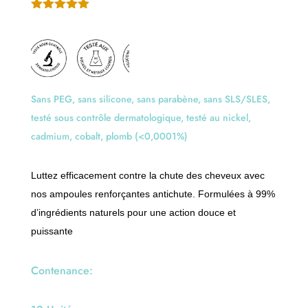
a
t
Noté
5.00
sur 5
i
basé sur
notation
v
client
e
:
Sans PEG, sans silicone, sans parabène, sans SLS/SLES,
testé sous contrôle dermatologique, testé au nickel,
cadmium, cobalt, plomb (<0,0001%)
Luttez efficacement contre la chute des cheveux avec
nos ampoules renforçantes antichute. Formulées à 99%
d’ingrédients naturels pour une action douce et
puissante
Contenance: