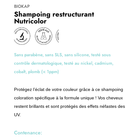
a
Nutricolor
BIOKAP
t
Shampoing restructurant
i
Nutricolor
v
e
:
Sans parabène, sans SLS, sans silicone, testé sous
contrôle dermatologique, testé au nickel, cadmium,
cobalt, plomb (< 1ppm)
Protégez l’éclat de votre couleur grâce à ce shampoing
coloration spécifique à la formule unique ! Vos cheveux
restent brillants et sont protégés des effets néfastes des
UV.
Contenance: