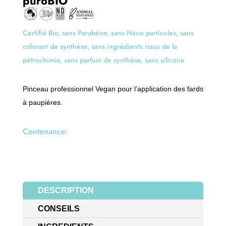
puroBIO
a
t
i
Certifié Bio, sans Parabène, sans Nano particules, sans
v
colorant de synthèse, sans ingrédients issus de la
e
pétrochimie, sans parfum de synthèse, sans silicone
:
Pinceau professionnel Vegan pour l’application des fards
à paupières.
Contenance:
DESCRIPTION
CONSEILS