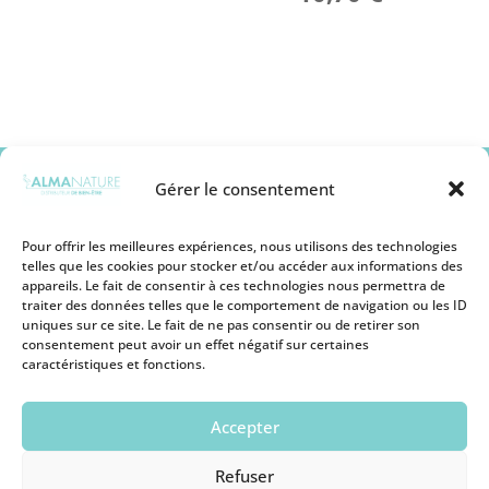
Gérer le consentement
Pour offrir les meilleures expériences, nous utilisons des technologies
telles que les cookies pour stocker et/ou accéder aux informations des
appareils. Le fait de consentir à ces technologies nous permettra de
Mentions légales
traiter des données telles que le comportement de navigation ou les ID
Conditions générales de vente
uniques sur ce site. Le fait de ne pas consentir ou de retirer son
Politique de remboursement
consentement peut avoir un effet négatif sur certaines
Politique de Protection des Cookies
caractéristiques et fonctions.
Politique de Protection des Données
Personnelles
Conditions d’utilisation
Accepter
Devenir revendeur
Nous contacter
Refuser