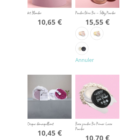
kit Blender
Poudre libre Bio – Silky Powder
€
€
10,65
15,55
Annuler
Disque démaquillant
Base poudre Bio Primer Loose
Powder
€
10,45
€
10,70