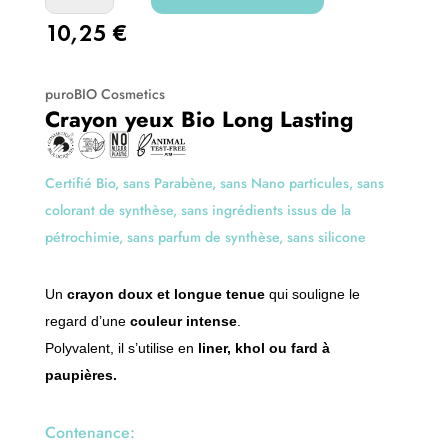
a
de
t
10,25
€
Crayon
i
yeux
v
Bio
puroBIO Cosmetics
e
Long
Crayon yeux Bio Long Lasting
:
Lasting
Certifié Bio, sans Parabène, sans Nano particules, sans
colorant de synthèse, sans ingrédients issus de la
pétrochimie, sans parfum de synthèse, sans silicone
Un
crayon doux et longue tenue
qui souligne le
regard d’une
couleur intense
.
Polyvalent, il s’utilise en
liner, khol ou fard à
paupières.
Contenance: