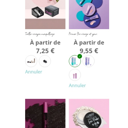
Taille-crayon maquillage
Primer Bio visage et yeux
À partir de
À partir de
€
€
7,25
9,55
Annuler
Annuler