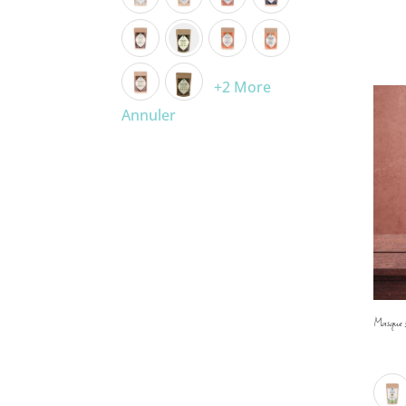
+2 More
Annuler
Masque B