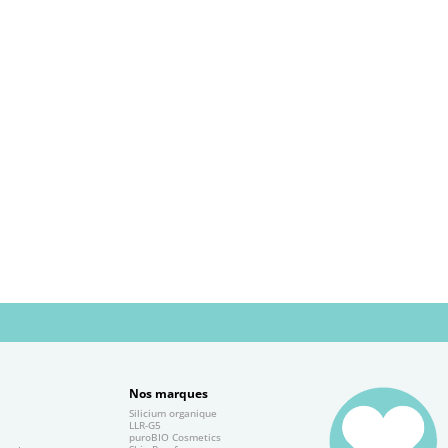
Nos marques
Silicium organique
e
LLR-G5
puroBIO Cosmetics