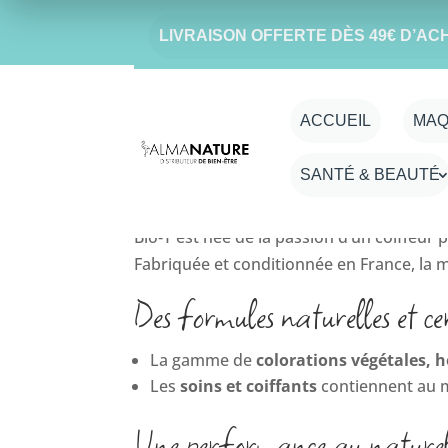
LIVRAISON OFFERTE DÈS 49€ D’AC
Accueil
/ BIO-T
BIO-T
ACCUEIL
MAQ
Une expertise française en soi
SANTÉ & BEAUTÉ
Bio‑T est née de la passion d’un coiffeur 
Fabriquée et conditionnée en France, la 
Des formules naturelles et cer
La gamme de
colorations végétales,
Les
soins et coiffants
contiennent au m
Une performance au nature