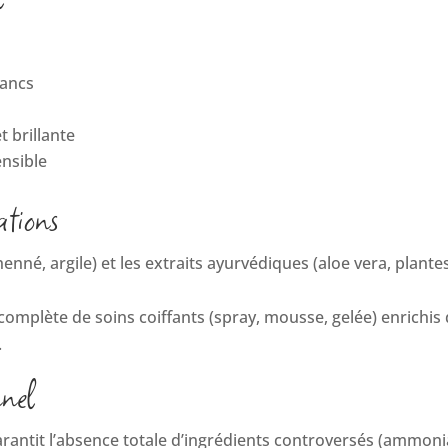
lancs
t brillante
ensible
ations
henné, argile) et les extraits ayurvédiques (aloe vera, plant
omplète de soins coiffants (spray, mousse, gelée) enrichi
.
nnel
garantit l’absence totale d’ingrédients controversés (ammo