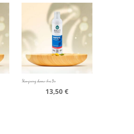
Shampooing cheveux fins Bio
13,50
€