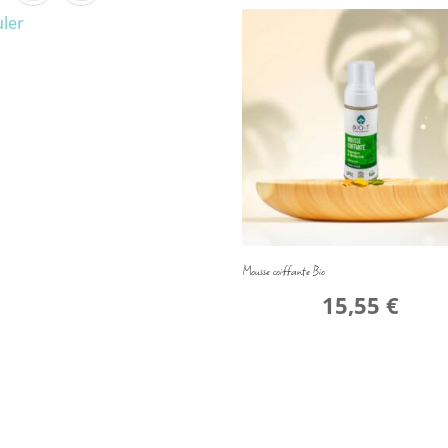
ler
Mousse coiffante Bio
15,55
€