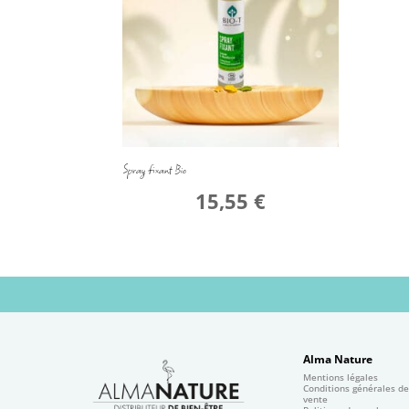
Spray fixant Bio
15,55
€
Alma Nature
Mentions légales
Conditions générales d
vente