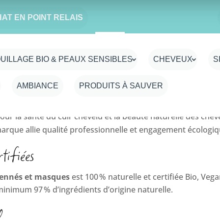
HAT EN POINT RELAIS
UILLAGE BIO & PEAUX SENSIBLES
CHEVEUX
S
ns capillaires
AMBIANCE
PRODUITS À SAUVER
pour la santé du cuir chevelu et la beauté naturelle des chev
marque allie qualité professionnelle et engagement écologiq
tifiées
 hennés et masques
est 100 % naturelle et certifiée Bio, V
inimum 97 % d’ingrédients d’origine naturelle.
l