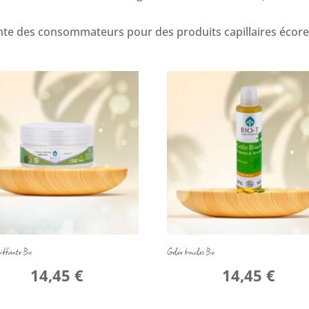
ante des consommateurs pour des produits capillaires écor
iffante Bio
Gelée boucles Bio
14,45
€
14,45
€