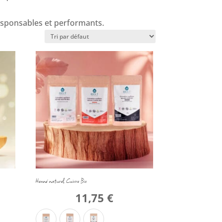
esponsables et performants.
Henné naturel Cuivre Bio
11,75
€