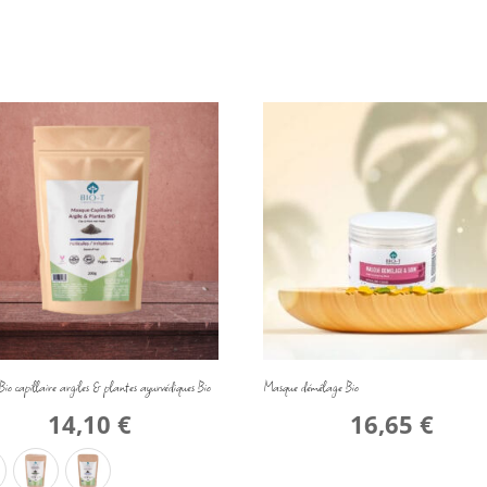
io capillaire argiles & plantes ayurvédiques Bio
Masque démêlage Bio
14,10
€
16,65
€