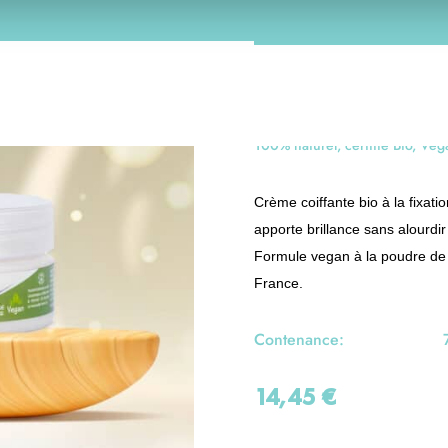
BIO-T
Crème coiffante B
100% naturel, certifié Bio, Veg
Crème coiffante bio à la fixatio
apporte brillance sans alourdir 
Formule vegan à la poudre de 
France.
Contenance:
14,45
€