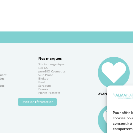
Nos marques
Silicium organique
e
LLR-G5
puroBIO Cosmetics
ement
Skin Proof
 des
Biokap
Bio-T
 des
Sereaum
Domea
Planta Prostate
Droit de rétractation
Pour offrir 
cookies pou
consentir à
comportemen