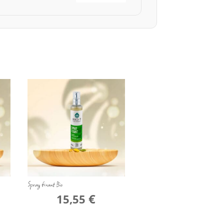
Spray fixant Bio
€
15,55