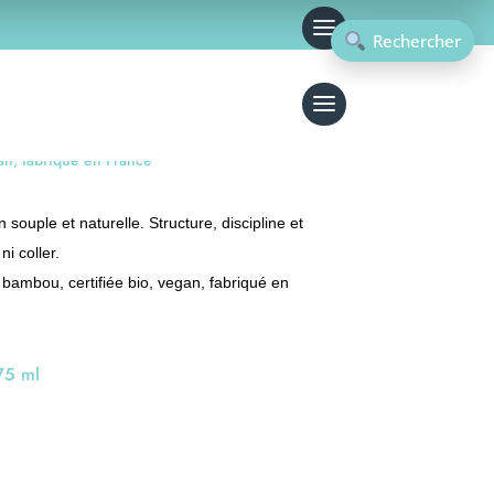
Rechercher
io
an, fabriqué en France
n souple et naturelle. Structure, discipline et
ni coller.
bambou, certifiée bio, vegan, fabriqué en
75 ml