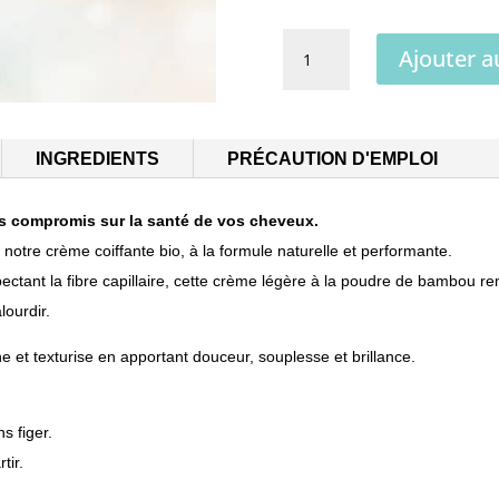
quantité
Ajouter a
de
Crème
coiffante
INGREDIENTS
PRÉCAUTION D'EMPLOI
Bio
ns compromis sur la santé de vos cheveux.
 notre crème coiffante bio, à la formule naturelle et performante.
ectant la fibre capillaire, cette crème légère à la poudre de bambou re
lourdir.
ine et texturise en apportant douceur, souplesse et brillance.
s figer.
tir.