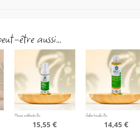
peut-être aussi…
Mousse coiffante Bio
Gelée boucles Bio
€
€
15,55
14,45