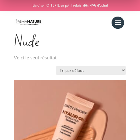
Livraison OFFERTE en point relais dès 49€ d’achat
Accueil
/ Produit Hyalur-on / Nude
Nude
Voici le seul résultat