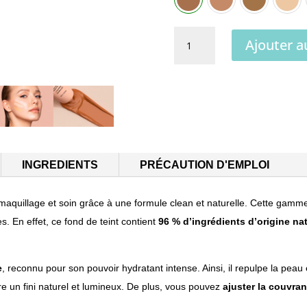
quantité
Ajouter a
de
Fond
A
de
l
teint
t
Hyalur-
e
On
r
n
INGREDIENTS
PRÉCAUTION D'EMPLOI
a
t
maquillage et soin grâce à une formule clean et naturelle. Cette gam
i
es. En effet, ce fond de teint contient
96 % d’ingrédients d’origine nat
v
e
e
, reconnu pour son pouvoir hydratant intense. Ainsi, il repulpe la peau 
:
re un fini naturel et lumineux. De plus, vous pouvez
ajuster la couvra