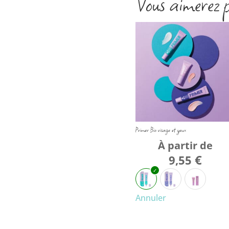
Vous aimerez 
Primer Bio visage et yeux
À partir de
€
9,55
Annuler