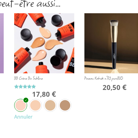
peut-être aussi…
BB Crème Bio Sublime
Pinceau Kabuki n°03 puroBIO
€
20,50
€
17,80
Note
5.00
sur 5
Annuler