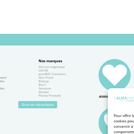
Nos marques
Silicium organique
e
LLR-G5
puroBIO Cosmetics
ement
Skin Proof
 des
Biokap
Bio-T
 des
Sereaum
Domea
Planta Prostate
Droit de rétractation
Pour offrir 
cookies pou
consentir à
comportemen