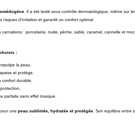
 comédogène
. Il a été testé sous contrôle dermatologique, même sur les 
s risques d’irritation et garantit un confort optimal.
les carnations : porcelaine, nude, pêche, sable, caramel, cannelle et m
hoisis :
 repulpe la peau,
apaise et protège,
n confort durable,
protection,
 parfaite sans effet masque.
t pour une
peau sublimée, hydratée et protégée
. Son équilibre entre s