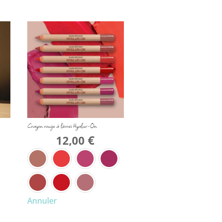
Crayon rouge à lèvres Hyalur-On
€
12,00
Annuler