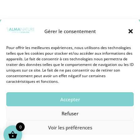
Gérer le consentement
Pour offrir les meilleures expériences, nous utilisons des technologies
telles que les cookies pour stocker et/ou accéder aux informations des
appareils. Le fait de consentir à ces technologies nous permettra de
Mentions légales
traiter des données telles que le comportement de navigation ou les ID
Conditions générales de vente
uniques sur ce site. Le fait de ne pas consentir ou de retirer son
Politique de remboursement
consentement peut avoir un effet négatif sur certaines
Politique de Protection des Cookies
caractéristiques et fonctions.
Politique de Protection des Données
Personnelles
Conditions d’utilisation
Accepter
Devenir revendeur
Nous contacter
Refuser
0
Voir les préférences