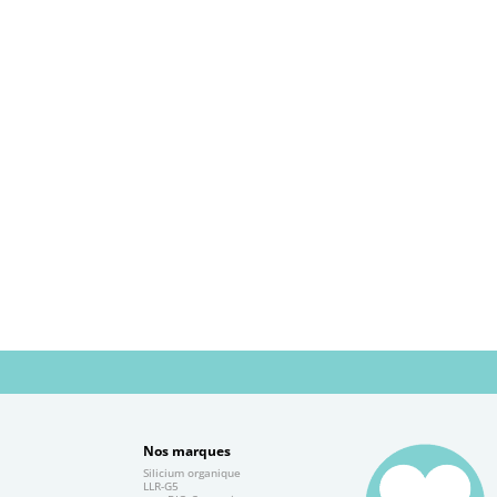
Nos marques
Silicium organique
e
LLR-G5