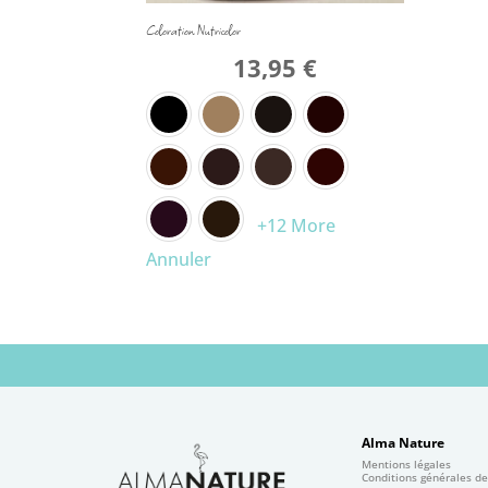
Coloration Nutricolor
13,95
€
+12 More
Annuler
Alma Nature
Mentions légales
Conditions générales d