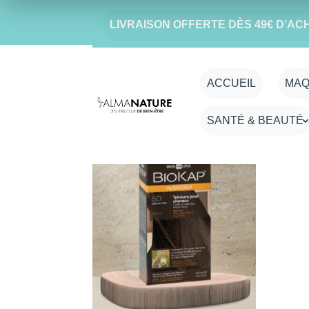
LIVRAISON OFFERTE DÈS 49€ D’AC
Accueil
/ Produit Couleur-nutricolor / 6.0
6.0 Blond tabac - 
ACCUEIL
MAQ
SANTÉ & BEAUTÉ
Voici le seul résultat