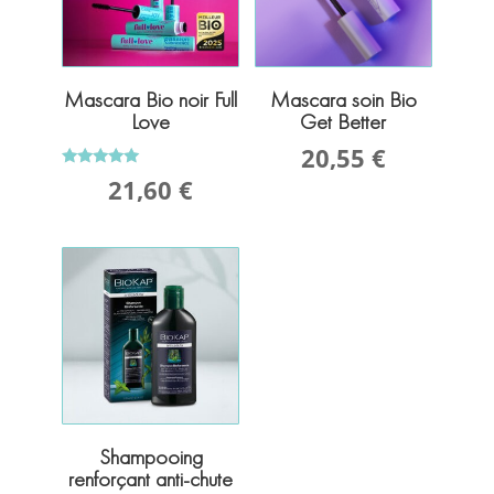
ACCESSOIRES
HIGHLIGHTER
ACIDE HYALURONIQUE
COLLECTION TWIST & GO
POUDRE DE TEINT
SOIN AU SILICIUM
COLLECTION LONG LASTING
SANTÉ DE LA PROSTATE
Mascara Bio noir Full
Mascara soin Bio
COLLECTION HYALUR-ON
Love
Get Better
TROUSSE DÉCOUVERTE
20,55
€
Note
21,60
€
5.00
sur 5
Shampooing
renforçant anti-chute