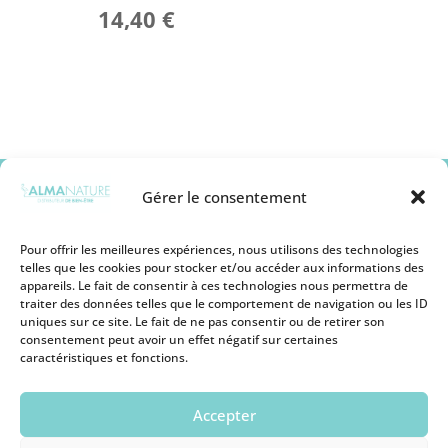
14,40
€
Gérer le consentement
Pour offrir les meilleures expériences, nous utilisons des technologies
telles que les cookies pour stocker et/ou accéder aux informations des
appareils. Le fait de consentir à ces technologies nous permettra de
Mentions légales
traiter des données telles que le comportement de navigation ou les ID
Conditions générales de vente
uniques sur ce site. Le fait de ne pas consentir ou de retirer son
Politique de remboursement
consentement peut avoir un effet négatif sur certaines
Politique de Protection des Cookies
caractéristiques et fonctions.
Politique de Protection des Données
Personnelles
Conditions d’utilisation
Accepter
Devenir revendeur
Nous contacter