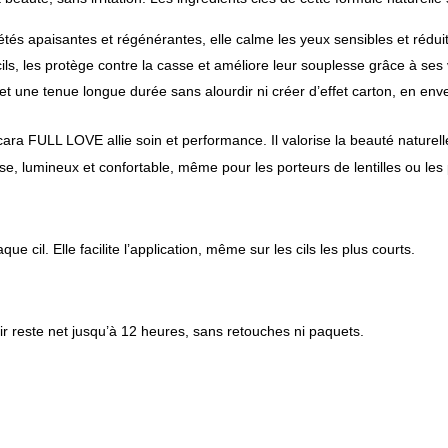
tés apaisantes et régénérantes, elle calme les yeux sensibles et réduit
cils, les protège contre la casse et améliore leur souplesse grâce à ses
et une tenue longue durée sans alourdir ni créer d’effet carton, en env
ra FULL LOVE allie soin et performance. Il valorise la beauté naturelle d
nse, lumineux et confortable, même pour les porteurs de lentilles ou le
e cil. Elle facilite l’application, même sur les cils les plus courts.
ir reste net jusqu’à 12 heures, sans retouches ni paquets.