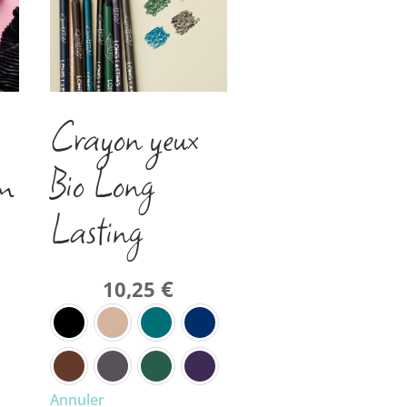
Crayon yeux
m
Bio Long
Lasting
€
10,25
Annuler