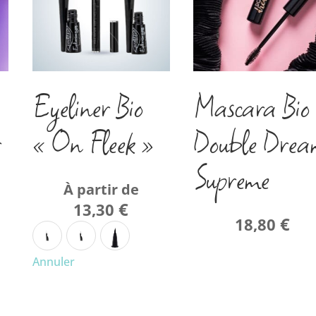
Eyeliner Bio
Mascara Bio
r
« On Fleek »
Double Drea
Supreme
À partir de
€
13,30
€
18,80
Annuler