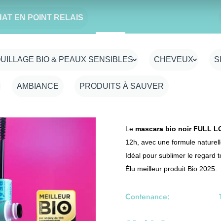
HAT EN POINT RELAIS
puroBIO Cosmetics
Mascara Bio noir F
Noté
5.00
UILLAGE BIO & PEAUX SENSIBLES
CHEVEUX
S
sur 5
basé sur
notation
AMBIANCE
PRODUITS À SAUVER
Certifié Bio, sans Parabène, sa
client
ingrédients issus de la pétroch
Le
mascara bio noir FULL L
12h, avec une formule naturell
Idéal pour sublimer le regard t
Élu meilleur produit Bio 2025.
Contenance: