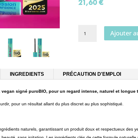
21,60
€
quantité
Ajouter a
de
Mascara
Bio
noir
Full
INGREDIENTS
PRÉCAUTION D'EMPLOI
Love
t vegan signé
puroBIO
, pour un regard intense, naturel et longue
urdir, pour un résultat allant du plus discret au plus sophistiqué.
dients naturels, garantissant un produit doux et respectueux des yeux
 beauté, sans irritation. Les ingrédients clés de cette formule naturelle 