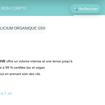
Rechercher
MON COMPTE
ull Love
ILICIUM ORGANIQUE G5®
ns Nano particules, sans colorant de synthèse, sans
imie, sans parfum de synthèse, sans silicone
OVE
offre un volume intense et une tenue jusqu’à
e à 99 % certifiée bio et vegan.
out en prenant soin des cils.
14,7 ml