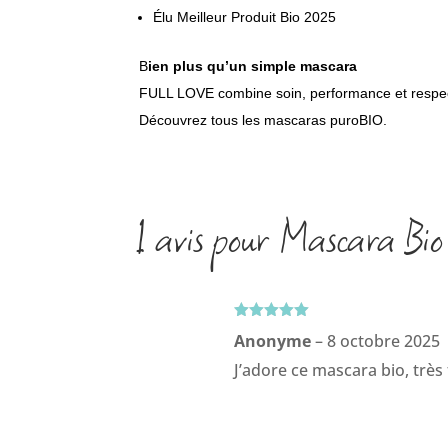
Élu Meilleur Produit Bio 2025
B
ien plus qu’un simple mascara
FULL LOVE combine soin, performance et respect 
Découvrez tous les
mascaras
puroBIO.
1 avis pour Mascara Bio 
Note
5
sur
Anonyme
–
8 octobre 2025
5
J’adore ce mascara bio, très 