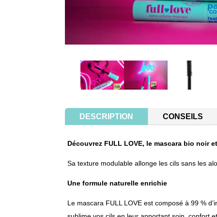
DESCRIPTION
CONSEILS
Découvrez FULL LOVE, le
mascara
bio noir e
Sa texture modulable allonge les cils sans les alo
Une
formule
naturelle enrichie
Le mascara FULL LOVE est composé à 99 % d’ingré
sublime vos cils en leur apportant soin, confort et