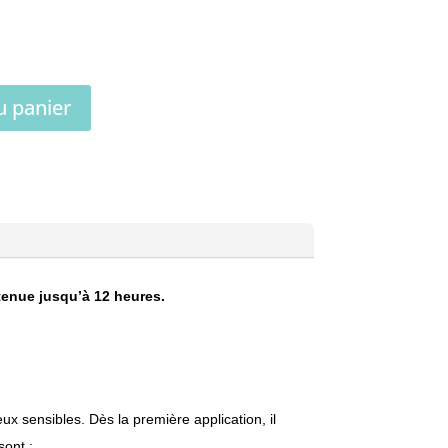
A
u panier
l
t
e
r
n
a
t
 tenue jusqu’à 12 heures.
i
v
e
:
 sensibles. Dès la première application, il
sont :