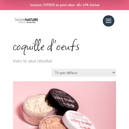
Livraison OFFERTE en point relais dès 49€ d’achat
Accueil
/ Produit Silky-powder / coquille
d'oeufs
coquille d'oeufs
Voici le seul résultat