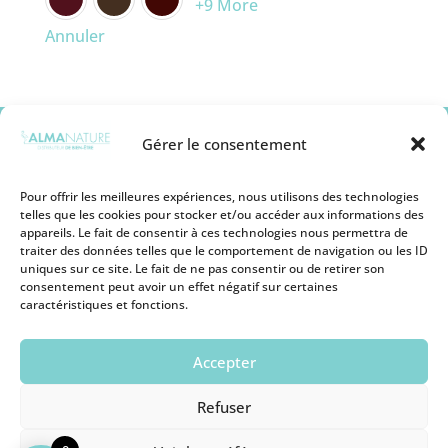
+9 More
Annuler
Gérer le consentement
Pour offrir les meilleures expériences, nous utilisons des technologies
telles que les cookies pour stocker et/ou accéder aux informations des
appareils. Le fait de consentir à ces technologies nous permettra de
Mentions légales
traiter des données telles que le comportement de navigation ou les ID
Conditions générales de vente
uniques sur ce site. Le fait de ne pas consentir ou de retirer son
Politique de remboursement
consentement peut avoir un effet négatif sur certaines
Politique de Protection des Cookies
caractéristiques et fonctions.
Politique de Protection des Données
Personnelles
Conditions d’utilisation
Accepter
Devenir revendeur
Nous contacter
Refuser