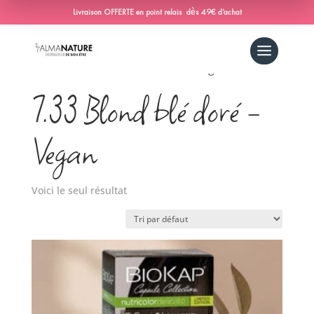
Livraison OFFERTE en point relais dès 49€ d’achat
Accueil
/ Produit Couleur-nutricolor-
delicato / 7.33 Blond blé doré - Vegan
7.33 Blond blé doré -
Vegan
Voici le seul résultat