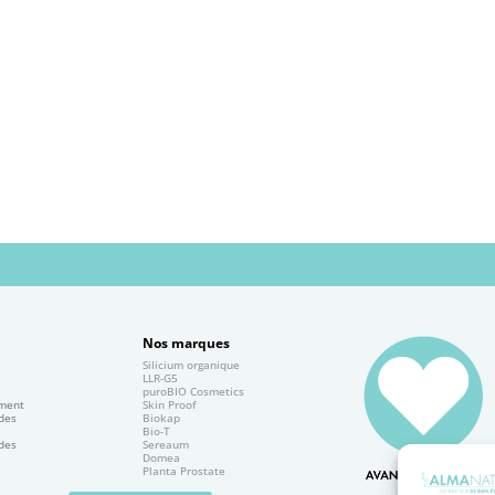
Nos marques
Silicium organique
e
LLR-G5
puroBIO Cosmetics
ement
Skin Proof
 des
Biokap
Bio-T
 des
Sereaum
Domea
Planta Prostate