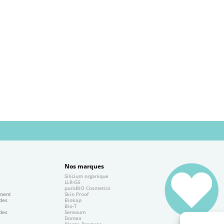
Nos marques
Silicium organique
e
LLR-G5
puroBIO Cosmetics
ement
Skin Proof
 des
Biokap
Bio-T
 des
Sereaum
Domea
Planta Prostate