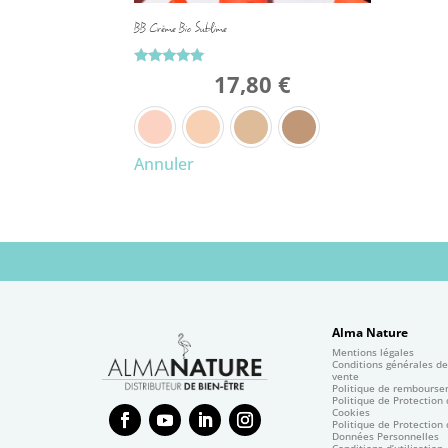
BB Crème Bio Sublime
Note
17,80
€
5.00
sur 5
Annuler
Alma Nature
Mentions légales
Conditions générales d
vente
Politique de rembours
Politique de Protection
Cookies
Politique de Protection
Données Personnelles
Conditions d’utilisation