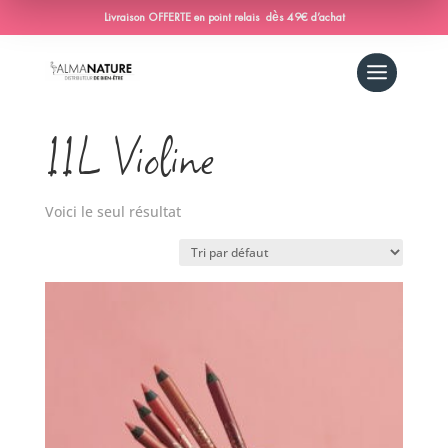
Livraison OFFERTE en point relais dès 49€ d’achat
Accueil
/ Produit Contour-long-lasting / 11L
Violine
11L Violine
Voici le seul résultat