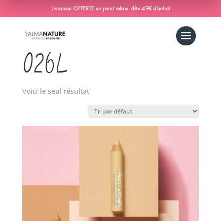
Livraison OFFERTE en point relais dès 49€ d’achat
Accueil
/ Produit Chubby-correcteur / 026L
026L
Voici le seul résultat