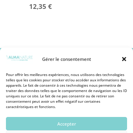
12,35
€
YEUX
LÈVRES
ANTI-CHUTE
MASCARA
TEINT
COLORATION VÉGÉTALE & HENNÉ
EYELINER
COLORATION NATURELLE
CRÈME MAIN BIO
CRAYON YEUX
BLUSH & BRONZER
PLASMA MARIN
SHAMPOOING & SOIN
SOIN COSMÉTIQUE
SOURCIL
BASE PRIMER
COMPLÉMENT ALIMENTAIRE
DÉMAQUILLANT ET NETTOYANT BIO
OMBRE À PAUPIÈRES
SPRAY RETOUCHE
CORRECTEUR
SANTÉ DES CHEVEUX
Gérer le consentement
ACIDE HYALURONIQUE
COIFFANT
FOND DE TEINT ET BB CRÈME
SOIN COSMÉTIQUE
ACCESSOIRES
HIGHLIGHTER
ACIDE HYALURONIQUE
Pour offrir les meilleures expériences, nous utilisons des technologies
COLLECTION TWIST & GO
POUDRE DE TEINT
telles que les cookies pour stocker et/ou accéder aux informations des
SOIN AU SILICIUM
appareils. Le fait de consentir à ces technologies nous permettra de
COLLECTION LONG LASTING
Mentions légales
SANTÉ DE LA PROSTATE
traiter des données telles que le comportement de navigation ou les ID
Conditions générales de vente
COLLECTION HYALUR-ON
uniques sur ce site. Le fait de ne pas consentir ou de retirer son
Politique de remboursement
consentement peut avoir un effet négatif sur certaines
TROUSSE DÉCOUVERTE
Politique de Protection des Cookies
caractéristiques et fonctions.
Politique de Protection des Données
Personnelles
Conditions d’utilisation
Accepter
Devenir revendeur