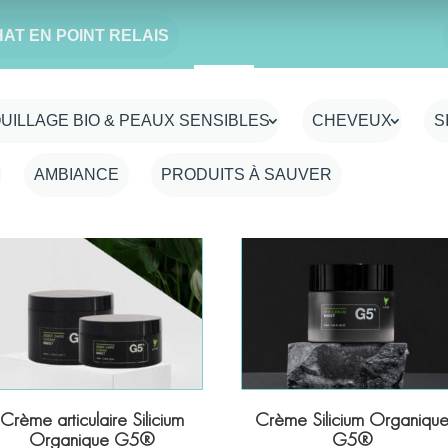
HAT EN POINT RELAIS
UILLAGE BIO & PEAUX SENSIBLES
CHEVEUX
S
AMBIANCE
PRODUITS À SAUVER
VICTIME DE SON SUCCÈS
VICTIME DE SON SUCCÈS
Crème articulaire Silicium
Crème Silicium Organiqu
Organique G5®
G5®