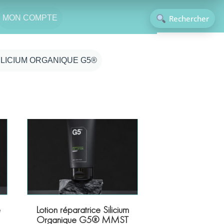
Rechercher
MON COMPTE
ILICIUM ORGANIQUE G5®
e
Lotion réparatrice Silicium
Organique G5® MMST