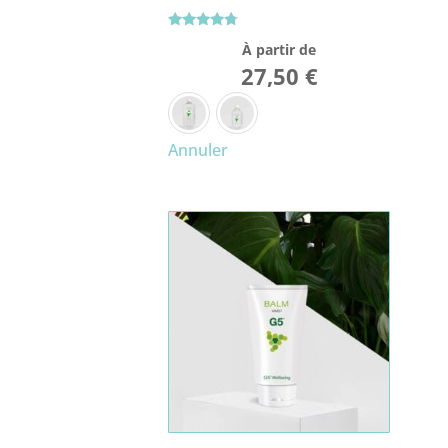
Note
À partir de
4.50
sur 5
27,50
€
Annuler