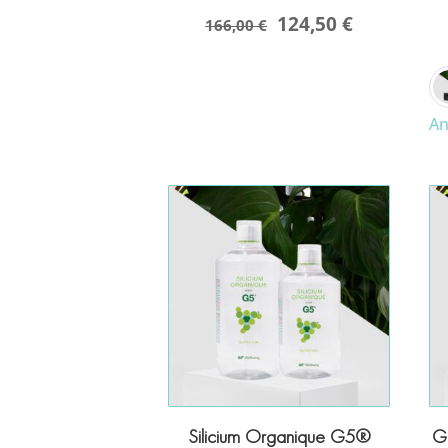
124,50 €
166,00 €
An
Silicium Organique G5®
G