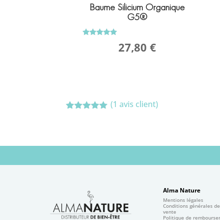
Baume Silicium Organique
G5®
Note
27,80
€
5.00
sur 5
(
1
avis client)
Noté
5.00
sur 5
basé sur
notation
client
Alma Nature
Mentions légales
Conditions générales d
vente
Politique de rembours