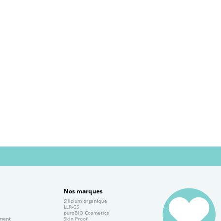
Nos marques
Silicium organique
e
LLR-G5
puroBIO Cosmetics
ement
Skin Proof