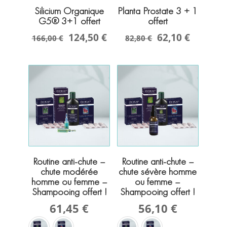
Silicium Organique
Planta Prostate 3 + 1
G5® 3+1 offert
offert
124,50 €
62,10 €
166,00 €
82,80 €
Routine anti-chute –
Routine anti-chute –
YEUX
chute modérée
chute sévère homme
LÈVRES
ANTI-CHUTE
MASCARA
homme ou femme –
ou femme –
Shampooing offert !
Shampooing offert !
TEINT
COLORATION VÉGÉTALE & HENNÉ
EYELINER
61,45
€
56,10
€
COLORATION NATURELLE
CRÈME MAIN BIO
CRAYON YEUX
BLUSH & BRONZER
PLASMA MARIN
SHAMPOOING & SOIN
SOIN COSMÉTIQUE
SOURCIL
BASE PRIMER
COMPLÉMENT ALIMENTAIRE