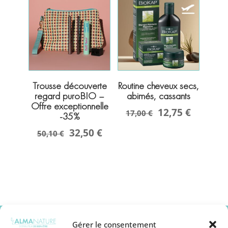
Trousse découverte
Routine cheveux secs,
regard puroBIO –
abimés, cassants
Offre exceptionnelle
12,75 €
17,00 €
-35%
32,50 €
50,10 €
Gérer le consentement