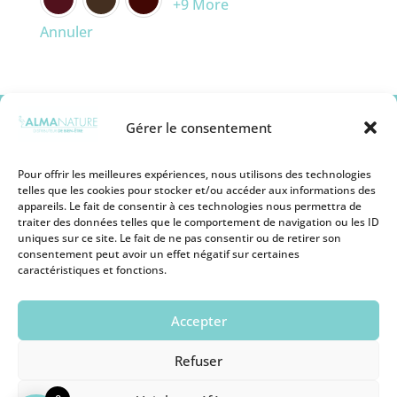
+9 More
Annuler
Gérer le consentement
Pour offrir les meilleures expériences, nous utilisons des technologies
telles que les cookies pour stocker et/ou accéder aux informations des
appareils. Le fait de consentir à ces technologies nous permettra de
Mentions légales
traiter des données telles que le comportement de navigation ou les ID
Conditions générales de vente
uniques sur ce site. Le fait de ne pas consentir ou de retirer son
Politique de remboursement
consentement peut avoir un effet négatif sur certaines
Politique de Protection des Cookies
caractéristiques et fonctions.
Politique de Protection des Données
Personnelles
Conditions d’utilisation
Accepter
Devenir revendeur
Nous contacter
Refuser