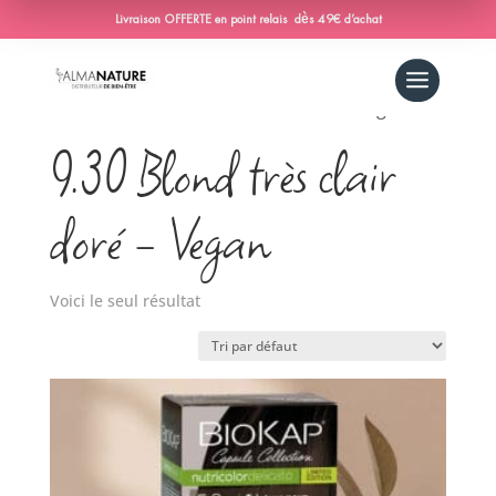
Livraison OFFERTE en point relais dès 49€ d’achat
Accueil
/ Produit Couleur-nutricolor-
delicato / 9.30 Blond très clair doré - Vegan
9.30 Blond très clair
doré - Vegan
Voici le seul résultat